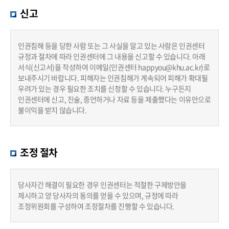
조직도
규정 및 법령
신고
인권DB/관련기관
교육 안내
자료
규정 및 법령
인권침해 등을 당한 사람 또는 그 사실을 알고 있는 사람은 인권센터
인권DB/관련기관
규정과 절차에 따라 인권센터에 그 내용을 신고할 수 있습니다. 아래
서식(신고서)을 작성하여 이메일(인권센터 happyou@khu.ac.kr)로
보내주시기 바랍니다. 피해자는 인권침해가 계속되어 피해가 확대될
우려가 있는 경우 필요한 조치를 신청할 수 있습니다. 누구든지
인권센터에 신고, 진술, 증언하거나 자료 등을 제출했다는 이유만으로
불이익을 받지 않습니다.
조정 절차
당사자간 해결이 필요한 경우 인권센터는 적절한 구제방안을
제시하고 양 당사자의 동의를 얻을 수 있으며, 규정에 따라
조정위원회를 구성하여 조정절차를 진행할 수 있습니다.