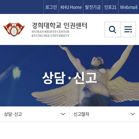
로그인
KHU Home
발전기금
인포21
Webmail
인권센터 소개
인권센터 소개
인사말
상담·신고
공지·소식
공지·소식
업무
인권센
인사말
오시는 길
운영규정
연혁
상담·신고
상담·신고
터 소
업무
조직도
오시는 길
개
신고절차
교육
교육
운영규정
사건 조사 및 처리 안내
상담·신고
신고절차
상담·
신고절차
교육 소개
연혁
자료
자료
신고
교육 안내
사건 조사 및 처리 안내
교육
교육 소개